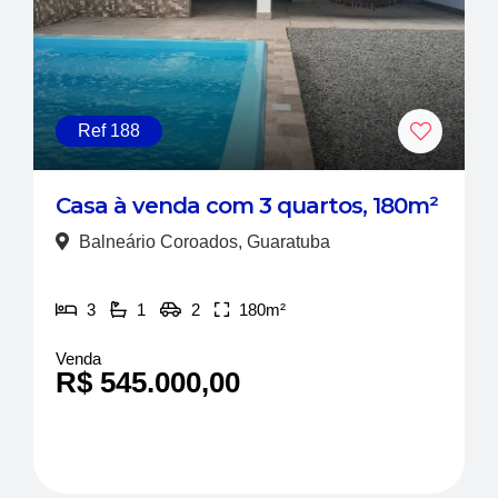
Ref 188
Casa à venda com 3 quartos, 180m²
Balneário Coroados, Guaratuba
3
1
2
180m²
Venda
R$ 545.000,00