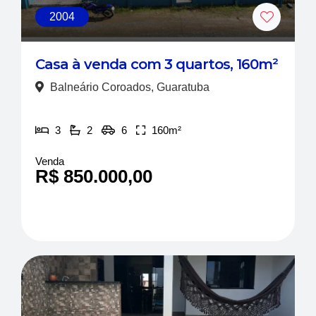
2004
Casa à venda com 3 quartos, 160m²
Balneário Coroados, Guaratuba
3
2
6
160m²
Venda
R$ 850.000,00