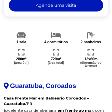
Agende uma visita
1 sala
4 dormitórios
2 banheiros
280m²
720m²
12x60m
(área útil)
(área total)
(dimensão do
terreno)
Guaratuba, Coroados
Casa Frente Mar em Balneário Coroados –
Guaratuba/PR
Excelente casa de alvenaria
em frente ao mar
, com