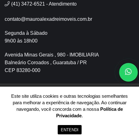
(41) 3472-6521 - Atendimento
contato@mauroalexadreimoveis.com.br
Segunda à Sábado
9h00 às 18h00
Avenida Minas Gerais , 980 - IMOBILIARIA
Balneário Coroados , Guaratuba / PR
CEP 83280-000
Este site utiliza cookies e outras tecnologias semelhantes
© 2026 Mauro Alexandre Imóveis -
30.673.080/0001-07 -
Todos
para melhorar a experiência de navegação. Ao continuar
os Direitos Reservados. CRECI 06430-J
navegando, você concorda com a nossa
Política de
Privacidade
.
ENTENDI