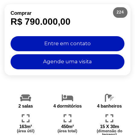
224
Comprar
R$ 790.000,00
Entre em contato
Agende uma visita
2 salas
4 dormitórios
4 banheiros
163m²
450m²
15 X 30m
(área útil)
(área total)
(dimensão do
terreno)