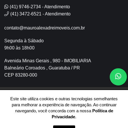
(41) 9746-2734 - Atendimento
(41) 3472-6521 - Atendimento
contato@mauroalexadreimoveis.com.br
Segunda à Sábado
9h00 às 18h00
Avenida Minas Gerais , 980 - IMOBILIARIA
Balneário Coroados , Guaratuba / PR
CEP 83280-000
Este site utiliza cookies e outras tecnologias semelhantes
© 2026 Mauro Alexandre Imóveis -
30.673.080/0001-07 -
Todos
os Direitos Reservados. CRECI 06430-J
para melhorar a experiência de navegação. Ao continuar
navegando, você concorda com a nossa
Política de
Privacidade
.