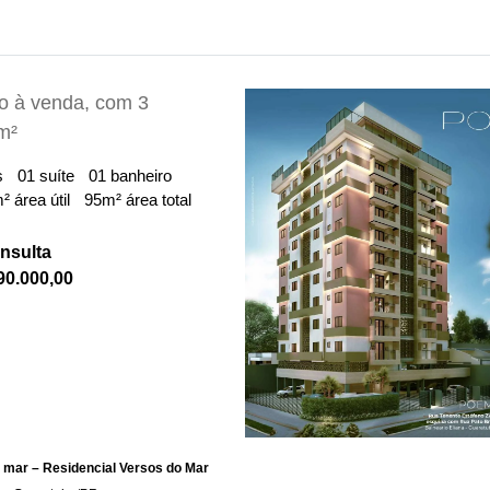
o à venda, com 3
m²
s
01 suíte
01 banheiro
² área útil
95m² área total
nsulta
90.000,00
 mar – Residencial Versos do Mar