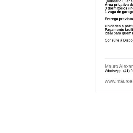
Balneário Elian
Área privativa d
3 dormitórios
(in
1 vaga de gara
Entrega previst
Unidades a parti
Pagamento facili
Ideal para quem b
Consulte a Dispo
Mauro Alexan
WhatsApp: (41) 
www.mauroal