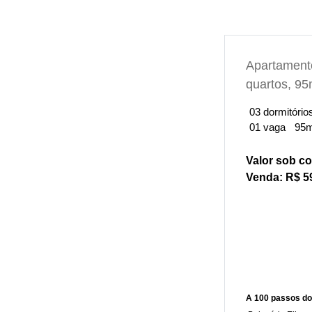
Apartament
quartos, 95
03 dormitório
01 vaga
95m
Valor sob co
Venda: R$ 5
A 100 passos do