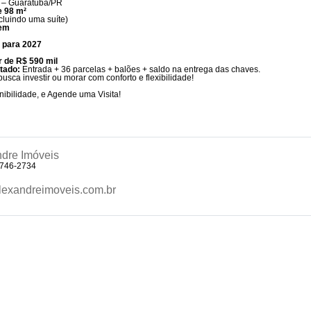
a – Guaratuba/PR
e 98 m²
cluindo uma suíte)
gem
a para 2027
r de R$ 590 mil
tado:
Entrada + 36 parcelas + balões + saldo na entrega das chaves.
usca investir ou morar com conforto e flexibilidade!
nibilidade, e Agende uma Visita!
dre Imóveis
9746-2734
exandreimoveis.com.br