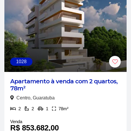
1028
Apartamento à venda com 2 quartos,
78m²
Centro, Guaratuba
2
2
1
78m²
Venda
R$ 853.682,00